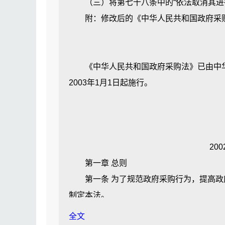
（三）将第七十八条中的“依法取消其进行
第十三条 市政府集中采购机构履行下
（二）按照规定组织实施区政府集中采购
附：修改后的《中华人民共和国政府采
（一）执行政府采购法律、法规以及有关
（三）按照规定组织实施保密、应急以及
（二）按照规定组织实施集中采购目录内
（四）对进入政府集中采购平台的采购项
（三）按照规定组织实施保密、应急以及
（五）对评审专家的评审过程和评审质
《中华人民共和国政府采购法》已由中华人
（四）为政府集中采购平台提供场所、网
（六）受理并协调对政府采购项目的询问
2003年1月1日起施行。
（五）对进入政府集中采购平台的采购项
（七）参与并配合市政府集中采购机构建
（六）对评审专家的评审过程和评审质
（八）法律、法规以及区政府规定的其
（七）负责受理并协调对政府采购项目的
受区主管部门委托，区政府集中采购机构
（八）建立政府采购数据信息库，进行市
会同相关部门另行规定。
20
（九）法律、法规以及市人民政府规定
第十条 采购条例第七条第四款所称的经
第一章 总则
受主管部门委托，市政府集中采购机构建
（一）有组织自行采购的专责机构；
第一条 为了规范政府采购行为，提高政府
的履约情况进行管理。
（二）有编制采购文件和组织采购招标
制定本法。
本条例所称市政府集中采购机构，是指市
（三）有健全的政府采购内部控制制度
第二条 在中华人民共和国境内进行的政
全文
构。
（四）有与采购招标项目规模、复杂程度