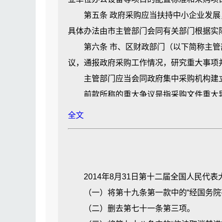
第十条 推行政府采购从业人员专业化和
第五条 政府采购应当扶持中小企业发展，
训、考核。
具体办法由市主管部门会同有关部门根据实
第二章 政府采购参加人
第六条 市、区财政部门（以下简称主管部
第十一条 政府采购参加人是指在政府采
议，通报政府采购工作情况，研究重大事项
和评审专家等。
主管部门应当会同政府集中采购机构建立
第十二条 采购人履行下列职责：
前款所称的重大争议是指采购文件重大异
（一）实行行政首长或者法定代表人负责
第七条 政府采购参加人可以依法成立自律
全文
（二）根据预算编制本单位的政府采购
学术研究、业务交流和咨询服务，并接受市
（三）提出政府采购需求并确认采购文
（四）按照规定程序确定中标或者成交
第八条 采购人是指依法进行政府采购的国
（五）签订政府采购合同并履行验收、结
采购人应当指定采购专责人员，协助政府
2014年8月31日第十二届全国人民代
（六）负责本单位政府采购信息统计和
位采购项目的申报审核、内部控制、备案验
（一）将第十九条第一款中的“经国务院有
（七）负责对本单位政府采购项目的询问
第九条 区政府集中采购机构履行以下职
（二）删去第七十一条第三项。
（八）法律、法规以及市人民政府规定
（一）执行政府采购法律、法规以及有关