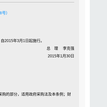
购目录以内的或者采购限额标准以上的货
8号）
实施。主管部门应当对高等院校及科研机
有符合条件的可选专家，可聘请相关行业具
2015年3月1日起施行。
总 理 李克强
监督管理。区主管部门协助市主管部门对
2015年1月30日
机构。
列利害关系之一的应当回避：
。
目录确定。
集中采购目录由省、自治区、直辖市人民
购的部分，适用政府采购法及本条例；财