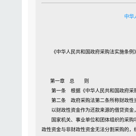
本法所称政府采购，是指各级国家机关、
区政府集中采购机构的职责由本条例实
（五）需采购的项目为专业性强、技术含
物、工程和服务的行为。
中华
第十四条 社会采购代理机构履行下列
（六）市主管部门认定的其他条件。
政府集中采购目录和采购限额标准依照本
（一）按照本条例的有关规定和委托代理
自行组织采购的项目应当通过政府集中采
本法所称采购，是指以合同方式有偿取得
（二）对评审专家的评审质量进行评价
构等采购人自行组织采购的项目，采用快捷
本法所称货物，是指各种形态和种类的物
（三）向政府集中采购机构报送政府采
第十一条 参与政府采购项目评审的专家应
本法所称工程，是指建设工程，包括建筑
《中华人民共和国政府采购法实施条例》已经2
（四）对政府采购项目的询问与质疑进行
有专业知识或者技能的专家进行项目评审。
本法所称服务，是指除货物和工程以外的
（五）法律、法规规定的其他职责。
市主管部门是政府采购评审专家的管理部
第三条 政府采购应当遵循公开透明原则
前款所称社会采购代理机构，是指集中采
评审专家进行监督管理。
第四条 政府采购工程进行招标投标的，
第一章 总 则
第十五条 供应商参与政府采购的，享
第十二条 在政府采购活动中，采购人代表
第五条 任何单位和个人不得采用任何方
第一条 根据《中华人民共和国政府采购
（一）获得政府采购信息；
（一）参加采购活动前三年内与供应商
第六条 政府采购应当严格按照批准的预
第二条 政府采购法第二条所称财政性资
（二）公平参与政府采购竞争；
（二）参加采购活动前三年内担任供应商
第七条 政府采购实行集中采购和分散采
以财政性资金作为还款来源的借贷资金，
（三）提出询问、质疑和投诉；
（三）参加采购活动前三年内是供应商的
属于中央预算的政府采购项目，其集中采
国家机关、事业单位和团体组织的采购项
（四）法律、法规规定的其他权利。
（四）与供应商的法定代表人或者负责人
政府或者其授权的机构确定并公布。
政性资金与非财政性资金无法分割采购的，
第十六条 供应商参与政府采购的，应
（五）其他与供应商存在影响或者可能影