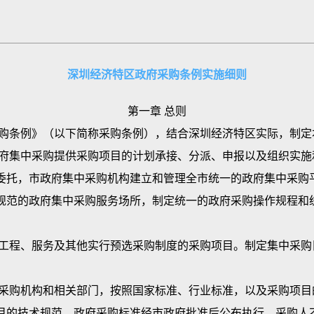
购标准，经市人民政府批准后公布执行。政府采购不得超标准
采购为辅。实行集中采购的，应当进入政府集中采购平台。
录以内以及集中采购目录以外、集中采购限额标准以上的项目
深圳经济特区政府采购条例实施细则
中采购机构负责组织实施。
上的项目，由采购人按照规定委托社会采购代理机构实施采购，
第一章 总则
认定有组织采购能力的采购人，可以通过政府集中采购平台自行
购条例》（以下简称采购条例），结合深圳经济特区实际，制定
下的政府采购项目，由采购人参照本条例规定自行采购。
集中采购提供采购项目的计划承接、分派、申报以及组织实施
素每年制定市集中采购目录和集中采购限额标准，经市人民政府
托，市政府集中采购机构建立和管理全市统一的政府集中采购平
额标准，经区人民政府批准后公布执行。
规范的政府集中采购服务场所，制定统一的政府采购操作规程和
经济、社会发展目标，会同相关部门制定优先采购或者强制采购
升级和中小企业发展。
程、服务及其他实行预选采购制度的采购项目。制定集中采购
集中采购机构和社会采购代理机构应当在政府规定的条件和范
理机构应当严格执行优先采购措施或者强制采购措施。
购机构和相关部门，按照国家标准、行业标准，以及采购项目
术，建立和完善全市统一的电子化政府采购管理交易平台，推
目的技术规范。政府采购标准经市政府批准后公布执行，采购人