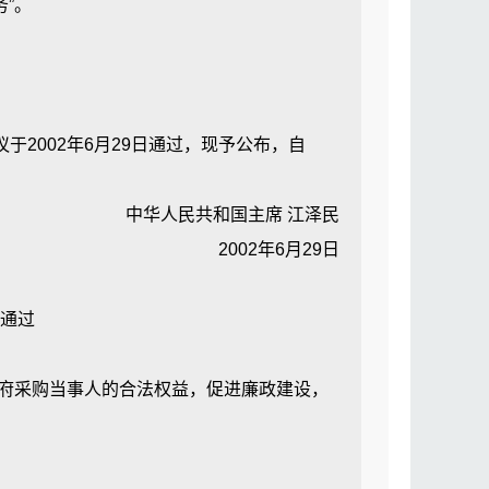
”。
规程；
002年6月29日通过，现予公布，自
、跟标信息库等；
中华人民共和国主席 江泽民
2002年6月29日
各新区集中采购机构的职责由市主管部门
议通过
同备案，建立和管理供应商库并对供应商
府采购当事人的合法权益，促进廉政建设，
购，并对政府采购活动提供服务的专门机