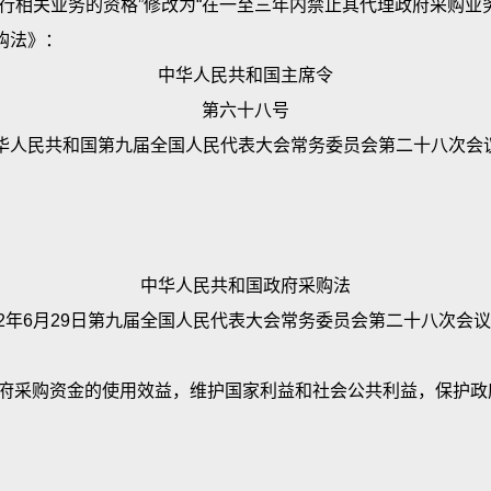
相关业务的资格”修改为“在一至三年内禁止其代理政府采购业务
列职责：
目录内项目的采购并参与验收；
购法》：
规定，参与政府采购相关规定的制定，建立健全集中采购操作
重大采购项目的采购及参与验收；
中华人民共和国主席令
项目的采购并参与验收；
目实施效益评估；
第六十八号
重大采购项目并参与验收；
量进行跟踪管理；
民共和国第九届全国人民代表大会常务委员会第二十八次会议于2
络、信息和咨询服务；
与质疑的答复，协助投诉处理工作；
目实施效益评估；
立和管理政府集中采购平台、供应商库及政府采购数据信息库
量进行跟踪管理；
他职责。
询问与质疑的答复，协助主管部门进行投诉处理工作；
对政府采购项目进行合同备案并对供应商的履约情况进行管理。
中华人民共和国政府采购法
场调查和价格分析；
02年6月29日第九届全国人民代表大会常务委员会第二十八次会
的其他职责。
市主管部门认定有组织能力的采购人应当符合下列条件：
立和管理全市统一的政府集中采购平台，对政府采购项目进行合
采购资金的使用效益，维护国家利益和社会公共利益，保护政
的能力；
人民政府设立的，对纳入集中采购目录内的采购项目组织实施采
；
府采购适用本法。
相适应的技术、经济等方面的采购人员；