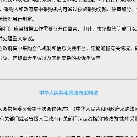
职业化管理制度。市主管部门应当按照国家规定的政府采购执
采购人和政府集中采购机构可通过预留采购份额、评审加分、
际情况另行制定。
门）应当根据工作需要召开由监察、审计、市场监管等部门以
购活动中享有权利和承担义务的各类主体，包括采购人、政府集
并处理重大争议。
政府集中采购合作机制和信息交换平台，定期通报有关情况，
议，定标重大争议以及其他复杂的投诉争议等。
制，建立健全本单位政府采购管理制度和工作流程；
性行业组织。自律性行业组织依照有关法律、法规和章程，维
计划并实施；
主管部门的监督和指导。
件；
第二章 政府采购参加人
中华人民共和国政府采购法
供应商；
家机关、事业单位和团体组织。采购人的法定代表人是本单位
算、付款以及合同约定的其他义务；
采购第一责任人组织本单位政府采购事务以及实施本单位的自行
表大会常务委员会第十次会议通过对《中华人民共和国政府采购法
档案管理；
收、采购监督等事宜。
关部门或者省级人民政府有关部门认定资格的”修改为“集中采购
与质疑的答复，协助主管部门进行投诉处理工作；
责：
的其他职责。
规定，参与本级政府采购相关规定的制定；