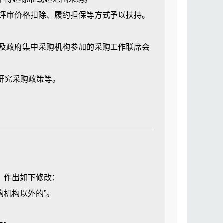
业资格的标准对政府采购从业人员进行培
评审价格扣除、履约担保等方式予以扶持。
及政府集中采购机构参加的采购工作联席会
中采购机构、社会采购代理机构、供应商
研究采购政策等。
护采购行业和采购参加人的合法权益，组织
政府采购的第一责任人。
采购，提出政府采购决策建议，负责本单
》作出如下修改：
机构以外的”。