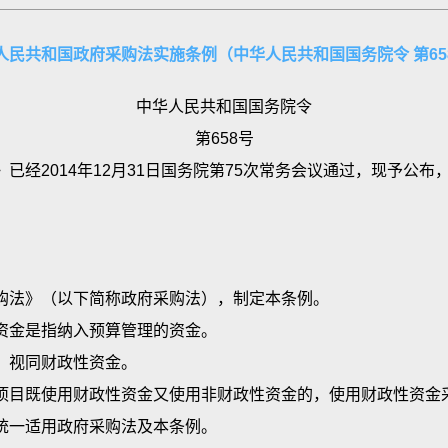
事业单位和团体组织，使用财政性资金采购依法制定的集中采
施细则另行规定。
量高的特殊专用设备和服务，且年度采购额不少于三千万元；
人民共和国政府采购法实施条例（中华人民共和国国务院令 第65
职责：
法规定的权限制定。
合同的约定进行采购；
购平台，并按照采购条例及本实施细则规定的政府采购操作流程
货物、工程和服务的行为，包括购买、租赁、委托、雇用等。
中华人民共和国国务院令
；
通道，实行后评估制度。
品，包括原材料、燃料、设备、产品等。
第658号
购项目相关资料；
当从专家库中抽取。因行业或者技能等特殊要求，专家库中没
物和构筑物的新建、改建、扩建、装修、拆除、修缮等。
014年12月31日国务院第75次常务会议通过，现予公布，自
答复，协助主管部门进行投诉处理工作；
其他政府采购对象。
门，负责建立全市统一的政府采购评审专家库，对评审专家进行
、公平竞争原则、公正原则和诚实信用原则。
购机构以外，受采购人委托从事政府采购代理业务的社会中介
适用招标投标法。
有下列权利：
和招标机构的经办人以及评审专家等与采购项目的供应商有下
式，阻挠和限制供应商自由进入本地区和本行业的政府采购市场
法》（以下简称政府采购法），制定本条例。
存在劳动关系；
算执行。
金是指纳入预算管理的资金。
的董事、监事、顾问等；
购相结合。集中采购的范围由省级以上人民政府公布的集中采购
视同财政性资金。
控股股东或者实际控制人；
购目录由国务院确定并公布；属于地方预算的政府采购项目，其
目既使用财政性资金又使用非财政性资金的，使用财政性资金采
有夫妻、直系血亲、三代以内旁系血亲或者近姻亲关系；
统一适用政府采购法及本条例。
当履行下列义务：
响政府采购活动公平进行的关系。