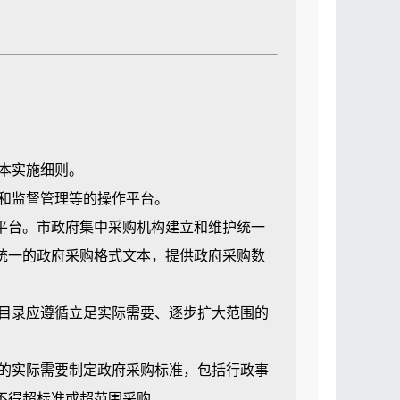
进行采购。
实施的采购。
但是其中保密、应急以及重大采购项目应
组织采购。
本实施细则。
和监督管理等的操作平台。
批准后公布执行。各区主管部门根据本条
台。市政府集中采购机构建立和维护统一
统一的政府采购格式文本，提供政府采购数
的措施，支持环境保护、节能减排、低碳
目录应遵循立足实际需要、逐步扩大范围的
围内采购货物或者服务。
的实际需要制定政府采购标准，包括行政事
广电子化政府采购。
不得超标准或超范围采购。