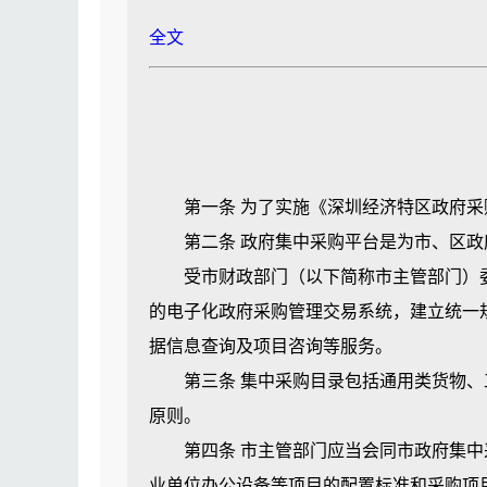
市主管部门应当会同相关部门制定政府采
全文
第七条 政府采购以集中采购为主，自行
本条例所称集中采购，是指对集中采购目
集中采购目录以内的项目，应当由政府集
集中采购目录以外、集中采购限额标准以
当由政府集中采购机构实施。经市主管部门
第一条 为了实施《深圳经济特区政府采
集中采购目录以外、集中采购限额标准以
第二条 政府集中采购平台是为市、区政府
市主管部门应当根据采购预算、规模等因
受市财政部门（以下简称市主管部门）委
例规定制定本区集中采购目录和集中采购限
的电子化政府采购管理交易系统，建立统一
第八条 市主管部门应当根据国家和本市
据信息查询及项目咨询等服务。
经济以及循环经济产品，促进经济结构转型
第三条 集中采购目录包括通用类货物、工
前款所称的强制采购，是指采购人、政府
原则。
采购人、政府集中采购机构和社会采购代
第四条 市主管部门应当会同市政府集中采
第九条 政府采购应当采用互联网信息技
业单位办公设备等项目的配置标准和采购项